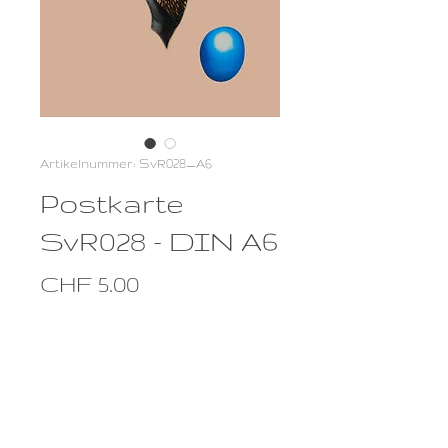
Artikelnummer: SvR028_A6
Postkarte
SvR028 - DIN A6
Preis
CHF 5.00
Anzahl
*
In den Warenkorb