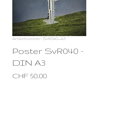
Artikelnummer: SvR040_A3
Poster SvR040 -
DIN A3
Preis
CHF 50.00
Anzahl
*
In den Warenkorb