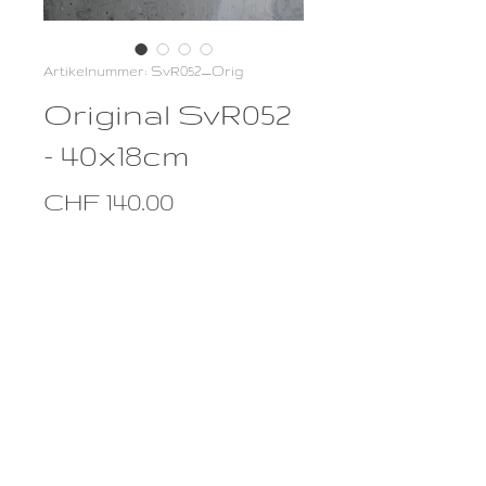
Artikelnummer: SvR052_Orig
Original SvR052
- 40x18cm
Preis
CHF 140.00
Anzahl
*
In den Warenkorb
Original SvR052 - 40x18cm