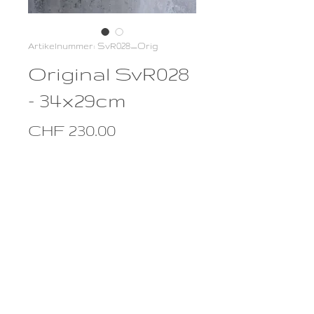
Artikelnummer: SvR028_Orig
Original SvR028
- 34x29cm
Preis
CHF 230.00
Anzahl
*
In den Warenkorb
Original SvR028 - 34x29cm