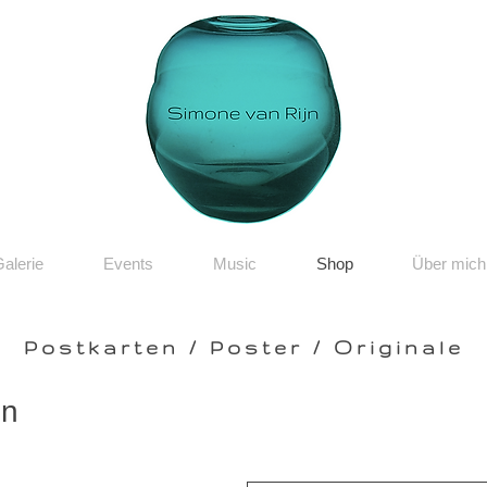
alerie
Events
Music
Shop
Über mich
Postkarten / Poster / Originale
en