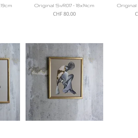
x19cm
Original SvR017 - 18x14cm
Original
Preis
P
CHF 80.00
C