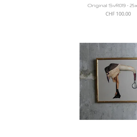
Original SvR019 - 25
Preis
CHF 100.00