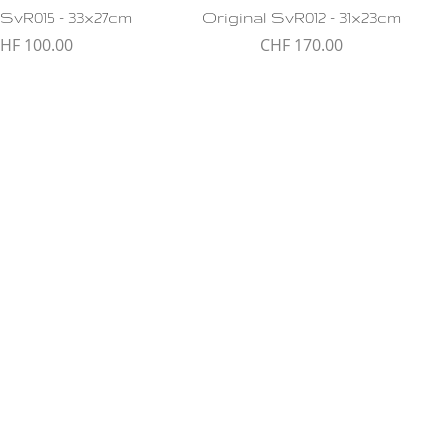
 SvR015 - 33x27cm
Original SvR012 - 31x23cm
reis
Preis
HF 100.00
CHF 170.00